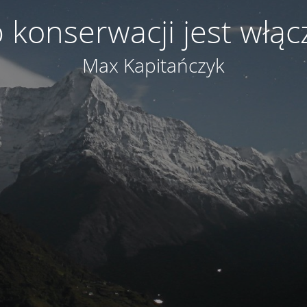
 konserwacji jest włą
Max Kapitańczyk